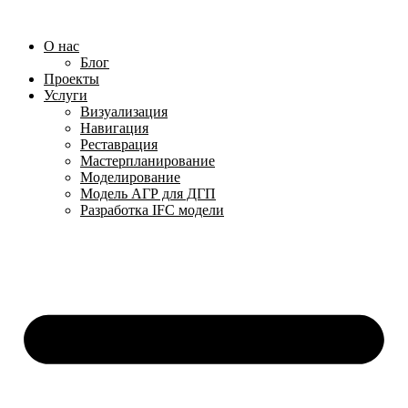
Перейти
к
О нас
содержимому
Блог
Проекты
Услуги
Визуализация
Навигация
Реставрация
Мастерпланирование
Моделирование
Модель АГР для ДГП
Разработка IFC модели