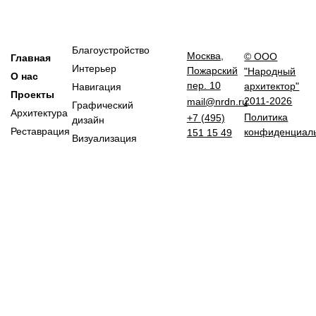
Благоустройство
Москва,
© ООО
Главная
Интерьер
Пожарский
"Народный
О нас
пер. 10
архитектор"
Навигация
Проекты
2011-2026
mail@nrdn.ru
Графический
Архитектура
Политика
+7 (495)
дизайн
Реставрация
конфиденциал
151 15 49
Визуализация