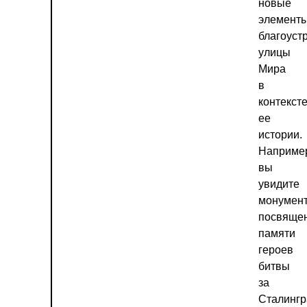
новые
элемент
благоуст
улицы
Мира
в
контекст
ее
истории.
Наприме
вы
увидите
монумент
посвяще
памяти
героев
битвы
за
Сталингр