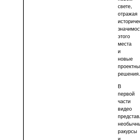
свете,
отражая
историче
значимос
этого
места
и
новые
проектн
решения.
В
первой
части
видео
предста
необычн
ракурсы
и