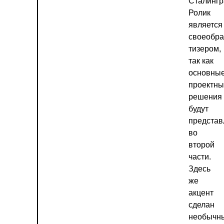
Сталингр
Ролик
является
своеобр
тизером,
так как
основны
проектн
решения
будут
предста
во
второй
части.
Здесь
же
акцент
сделан
необычн