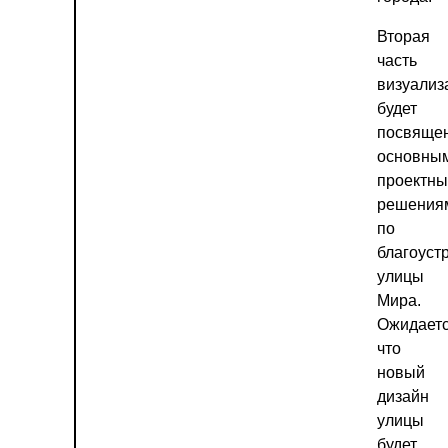
Вторая
часть
визуализ
будет
посвяще
основны
проектн
решения
по
благоуст
улицы
Мира.
Ожидаетс
что
новый
дизайн
улицы
будет