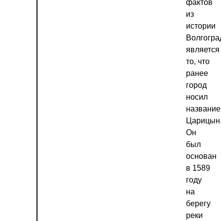
фактов
из
истории
Волгогра
является
то, что
ранее
город
носил
название
Царицын
Он
был
основан
в 1589
году
на
берегу
реки