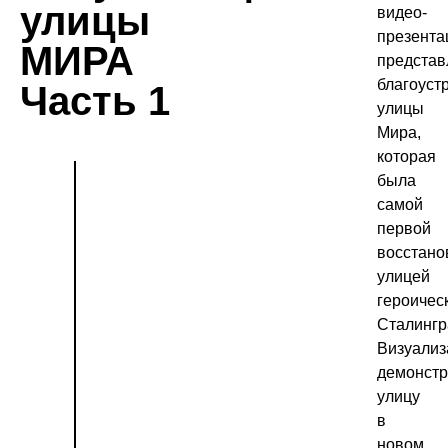
улицы
видео-
презента
МИРА
представ
благоуст
Часть 1
улицы
Мира,
которая
была
самой
первой
восстано
улицей
героичес
Сталингр
Визуализ
демонстр
улицу
в
новом