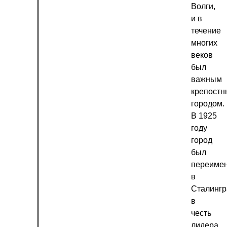
Волги,
и в
течение
многих
веков
был
важным
крепост
городом.
В 1925
году
город
был
переиме
в
Сталингр
в
честь
лидера