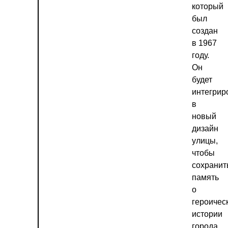
который
был
создан
в 1967
году.
Он
будет
интегрир
в
новый
дизайн
улицы,
чтобы
сохранит
память
о
героичес
истории
города.